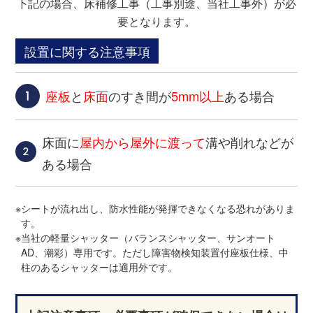
下記の場合、床補修工事（工事別途、当社工事外）が必
要となります。
設置に関する注意事項
座板
と
床面
のすき間が
5mm以上
ある場合
床面に
屋内から屋外に渡って
溝や削れなどが
ある場合
※
シートが流れ出し、防水性能が発揮できなくなる恐れがありま
す。
※
当社の軽量シャッター（バランスシャッター、サンオート
AD、潮彩）専用です。ただし障害物検知装置付座板仕様、中
柱のあるシャッターは適用外です。