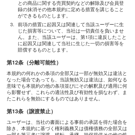
との商品に関する売買契約などの解除及び会員登
録の抹消その他本規約に定める措置を講じること
ができるものとします。
3.
前項の措置に起因又は関連して当該ユーザーに生
じた損害等について、当社は一切責任を負いませ
ん。また、当該ユーザーは、第1項に違反したこと
に起因又は関連して当社に生じた一切の損害等を
賠償するものとします。
第12条（分離可能性）
本規約の何れかの条項の全部又は一部が無効又は違法と
なった場合であっても、当該無効又は違法は、如何なる
意味でも本規約の他の条項並びにその解釈及び適用に何
ら影響せず、これらの適法性及び有効性を損なわず、ま
たこれらを無効にするものではありません。
第13条（譲渡禁止）
ユーザーは、当社の書面による事前の承諾を得た場合を
除き、本規約に基づく権利義務又は債権債務の全部又は
一部を第三者に譲渡、移転、承継、担保提供その他の処