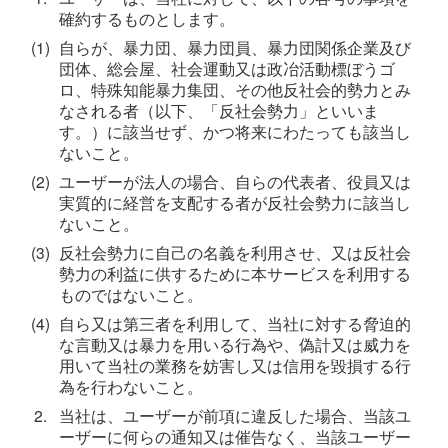
確約するものとします。
(1)
自らが、暴力団、暴力団員、暴力団関係企業及び
団体、総会屋、社会運動又は政冶活動標ぼうゴ
ロ、特殊知能暴力集団、その他反社会的勢力とみ
なされる者（以下、「反社会勢力」といいま
す。）に該当せず、かつ将来にわたっても該当し
ないこと。
(2)
ユーザーが法人の場合、自らの代表者、役員又は
実質的に経営を支配する者が反社会勢力に該当し
ないこと。
(3)
反社会勢力に自己の名義を利用させ、又は反社会
勢力の利益に供するために本サービスを利用する
ものではないこと。
(4)
自ら又は第三者を利用して、当社に対する脅迫的
な言動又は暴力を用いる行為や、偽計又は威力を
用いて当社の業務を妨害し又は信用を毀損する行
為を行わないこと。
2.
当社は、ユーザーが前項に違反した場合、当該ユ
ーザーに何らの通知又は催告なく、当該ユーザー