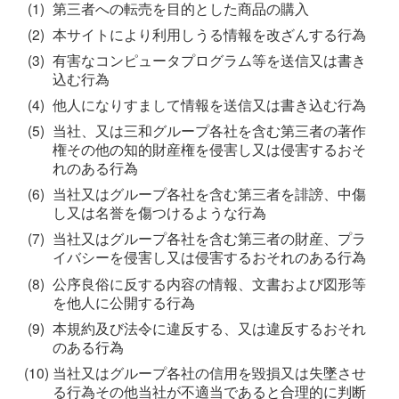
(1)
第三者への転売を目的とした商品の購入
(2)
本サイトにより利用しうる情報を改ざんする行為
(3)
有害なコンピュータプログラム等を送信又は書き
込む行為
(4)
他人になりすまして情報を送信又は書き込む行為
(5)
当社、又は三和グループ各社を含む第三者の著作
権その他の知的財産権を侵害し又は侵害するおそ
れのある行為
(6)
当社又はグループ各社を含む第三者を誹謗、中傷
し又は名誉を傷つけるような行為
(7)
当社又はグループ各社を含む第三者の財産、プラ
イバシーを侵害し又は侵害するおそれのある行為
(8)
公序良俗に反する内容の情報、文書および図形等
を他人に公開する行為
(9)
本規約及び法令に違反する、又は違反するおそれ
のある行為
(10)
当社又はグループ各社の信用を毀損又は失墜させ
る行為その他当社が不適当であると合理的に判断