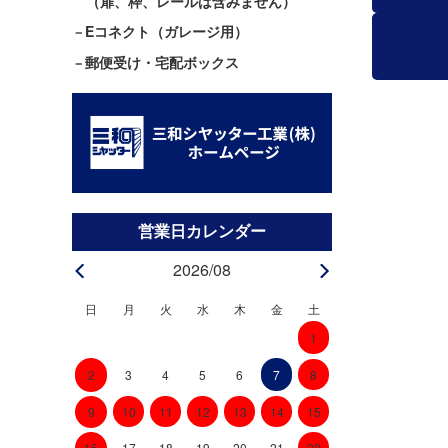
（扉、枠、レールは含みません）
Eコネクト（ガレージ用）
郵便受け・宅配ボックス
2026/08
日
月
火
水
木
金
土
1
3
4
5
6
7
8
2
10
11
12
13
14
15
9
22
16
17
18
19
20
21